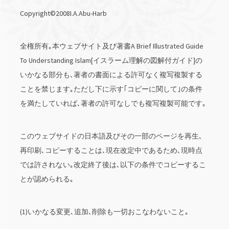
Copyright©2008I.A.Abu-Harb
全権所有｡本ウェブサイト及び著書A Brief Illustrated Guide
To Understanding Islam[イスラーム理解の図解付ガイド]の
いかなる部分も､著者の書面による許可なく複写複製する
ことを禁じます｡ただし下に示す｢コピーに関して｣の条件
を満たしていれば､著者の許可なしでも複写複製可能です｡
このウェブサイドの日本語及びその一部のページを再生､
再印刷､コピーすることは､現在改定中であるため､現時点
では許されない｡改定終了後は､以下の条件でコピーするこ
とが認められる｡
(1)いかなる変更､追加､削除も一切おこなわないこと｡