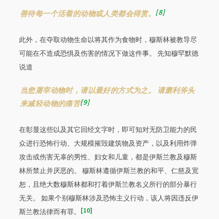
8
善待每一个活着的动物或人类都会得赏。
此外，在夺取动物生命以将其作为食物时，穆斯林被教导尽
可能在不造成恐惧及伤害的情况下做这件事。 先知穆罕默德
说道
当您屠宰动物时，请以最好的方式为之。 请磨利斧头
9
来减轻动物的痛苦
在彰显这些以及其它回经文字时，即可知对无防卫能力的民
众进行恐怖行动、大规模摧毁建筑物及资产，以及利用炸弹
攻击或伤害无辜的男性、妇女和儿童，都是伊斯兰教及穆斯
林所禁止并厌恶的。 穆斯林遵循伊斯兰教的和平、仁慈及宽
恕，且绝大数穆斯林都和打着伊斯兰教名义所行的部分暴行
无关。 如果个别穆斯林涉及恐怖主义行动，该人将因违反伊
10
斯兰教法律而有罪。