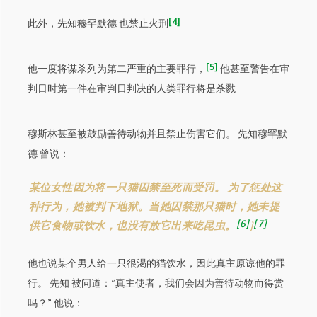
4
此外，先知穆罕默德 也禁止火刑
5
他一度将谋杀列为第二严重的主要罪行，
他甚至警告在审
判日时第一件在审判日判决的人类罪行将是杀戮
穆斯林甚至被鼓励善待动物并且禁止伤害它们。 先知穆罕默
德 曾说：
某位女性因为将一只猫囚禁至死而受罚。 为了惩处这
种行为，她被判下地狱。当她囚禁那只猫时，她未提
6
7
供它食物或饮水，也没有放它出来吃昆虫。
}
他也说某个男人给一只很渴的猫饮水，因此真主原谅他的罪
行。 先知 被问道：“真主使者，我们会因为善待动物而得赏
吗？” 他说：