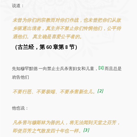
说道：
未曾为你们的宗教而对你们作战，也未曾把你们从故
乡驱逐出境者，真主并不禁止你们怜悯他们，公平待
遇他们。 真主确是喜爱公平者的。
（古兰经，第 60 章第 8 节）
1
先知穆罕默德 一向禁止士兵杀害妇女和儿童，
而且总是
劝告他们
2
不要行恶、不要极端、不要杀害新生儿。
他也说：
凡杀害与穆斯林为善的人，将无法闻到天堂之芬芳，
3
即使芬芳之气散发四十年也一样。