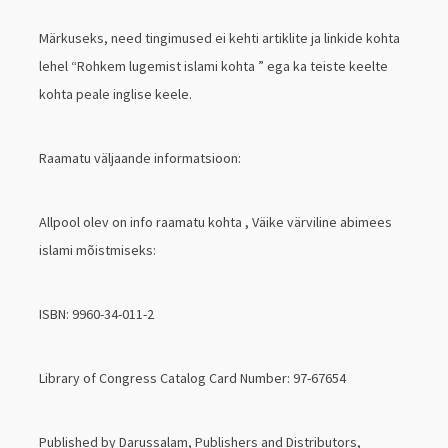
Märkuseks, need tingimused ei kehti artiklite ja linkide kohta
lehel “Rohkem lugemist islami kohta ” ega ka teiste keelte
kohta peale inglise keele.
Raamatu väljaande informatsioon:
Allpool olev on info raamatu kohta , Väike värviline abimees
islami mõistmiseks:
ISBN: 9960-34-011-2
Library of Congress Catalog Card Number: 97-67654
Published by Darussalam, Publishers and Distributors,