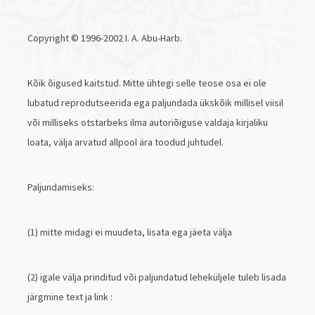
Copyright © 1996-2002 I. A. Abu-Harb.
Kõik õigused kaitstud. Mitte ühtegi selle teose osa ei ole
lubatud reprodutseerida ega paljundada ükskõik millisel viisil
või milliseks otstarbeks ilma autoriõiguse valdaja kirjaliku
loata, välja arvatud allpool ära toodud juhtudel.
Paljundamiseks:
(1) mitte midagi ei muudeta, lisata ega jäeta välja
(2) igale välja prinditud või paljundatud leheküljele tuleb lisada
järgmine text ja link :