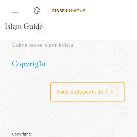
SISSEJUHATUS
Peatükk 03
Üldine teave islami kohta
Copyright
Kuula seda peatükki
Copyright: