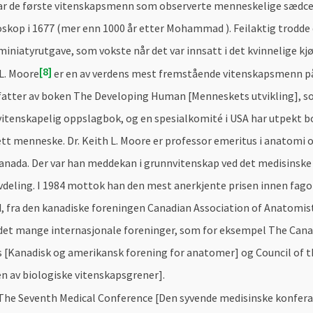
 de første vitenskapsmenn som observerte menneskelige sædcel
oskop i 1677 (mer enn 1000 år etter Mohammad ). Feilaktig trodde 
iniatyrutgave, som vokste når det var innsatt i det kvinnelige k
8
L. Moore
er en av verdens mest fremstående vitenskapsmenn 
fatter av boken The Developing Human [Menneskets utvikling], som
vitenskapelig oppslagbok, og en spesialkomité i USA har utpekt bo
tt menneske. Dr. Keith L. Moore er professor emeritus i anatomi o
Canada. Der var han meddekan i grunnvitenskap ved det medisinske f
vdeling. I 1984 mottok han den mest anerkjente prisen innen fag
d, fra den kanadiske foreningen Canadian Association of Anatomis
edet mange internasjonale foreninger, som for eksempel The Can
 [Kanadisk og amerikansk forening for anatomer] og Council of t
en av biologiske vitenskapsgrener].
 The Seventh Medical Conference [Den syvende medisinske konfer