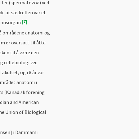
ler (spermatozoa) ved
de at sædcellen var et
7
jønnsorgan.
på områdene anatomi og
 er oversatt til åtte
ken til å være den
g cellebiologi ved
akultet, og i 8 år var
området anatomi i
ts [Kanadisk forening
adian and American
he Union of Biological
ansen] i Dammam i