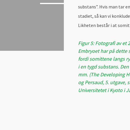
substans”. Hvis man tar 
stadiet, så kan vi konklu
Likheten består i at somi
Figur 5: Fotografi av e
Embryoet har på dette s
fordi somittene langs 
i en tygd substans. Den
mm. (The Developing H
og Persaud, 5. utgave, s
Universitetet i Kyoto i 