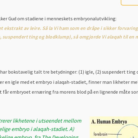
kker Gud om stadiene i menneskets embryonalutvikling:
t ekstrakt av leire. Så la Vi ham som en dråpe i sikker forvarin
le, suspendert ting og blodklump), så omgjorde Vi alaqah til en
har bokstavelig talt tre betydninger: (1) igle, (2) suspendert ting
en igle med et embryo i alaqah-stadiet, finner man likheter mel
diet får embryoet ernæring fra morens blod på en lignende måte so
strerer likhetene i utseendet mellom
lige embryo i alaqah-stadiet. A)
elige embryo, fra The Developing