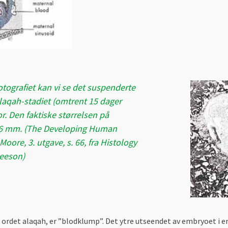
otografiet kan vi se det suspenderte
laqah-stadiet (omtrent 15 dager
. Den faktiske størrelsen på
,6 mm. (The Developing Human
Moore, 3. utgave, s. 66, fra Histology
Leeson)
 ordet alaqah, er ”blodklump”. Det ytre utseendet av embryoet i 