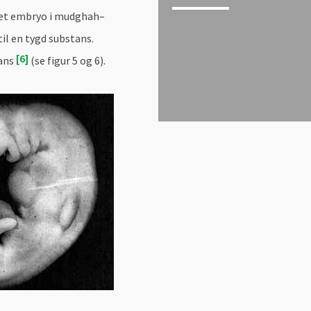
 et embryo i mudghah–
il en tygd substans.
6
tans
(se figur 5 og 6).