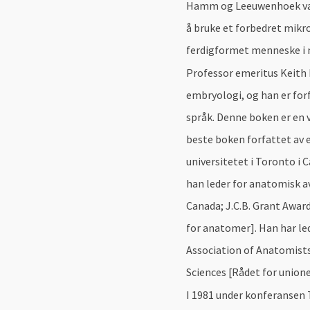
Hamm og Leeuwenhoek var
å bruke et forbedret mikr
ferdigformet menneske i m
Professor emeritus Keith 
embryologi, og han er for
språk. Denne boken er en 
beste boken forfattet av e
universitetet i Toronto i 
han leder for anatomisk a
Canada; J.C.B. Grant Awar
for anatomer]. Han har l
Association of Anatomists
Sciences [Rådet for union
I 1981 under konferansen