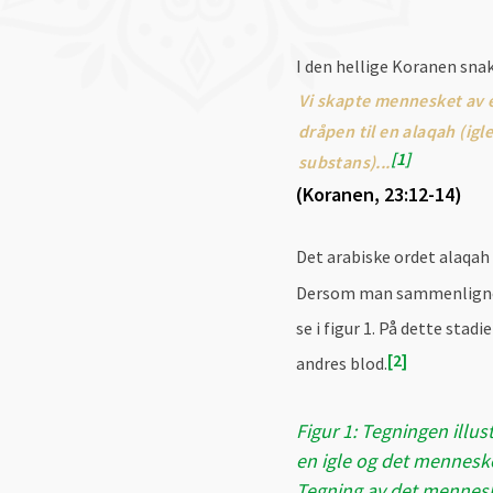
I den hellige Koranen sna
Vi skapte mennesket av e
dråpen til en alaqah (ig
1
substans)...
(Koranen, 23:12-14)
Det arabiske ordet alaqah 
Dersom man sammenligner 
se i figur 1. På dette sta
2
andres blod.
Figur 1: Tegningen illu
en igle og det menneske
Tegning av det mennesk