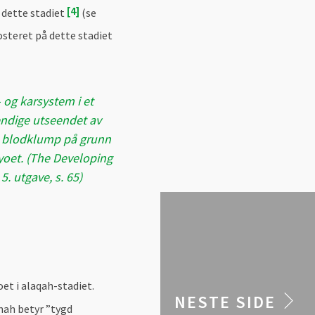
4
å dette stadiet
(se
osteret på dette stadiet
- og karsystem i et
endige utseendet av
n blodklump på grunn
ryoet. (The Developing
. utgave, s. 65)
t i alaqah-stadiet.
NESTE SIDE
hah betyr ”tygd