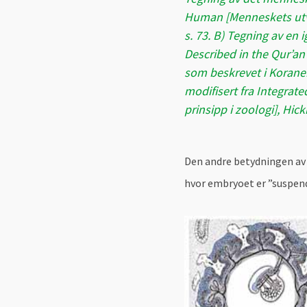
Human [Menneskets utvi
s. 73. B) Tegning av en
Described in the Qur’a
som beskrevet i Koranen
modifisert fra Integrate
prinsipp i zoologi], Hic
Den andre betydningen av o
hvor embryoet er ”suspend