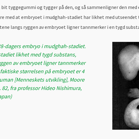
en bit tyggegummi og tygger på den, og så sammenligner den med
dere med at embryoet i mudghah-stadiet har likhet med utseendet t
ttene langs ryggen av embryoet ligner tannmerker i en tygd subs
t 28-dagers embryo i mudghah-stadiet.
tadiet likhet med tygd substans,
ryggen av embryoet ligner tannmerker
 faktiske størrelsen på embryoet er 4
uman [Menneskets utvikling], Moore
. 82, fra professor Hideo Nishimura,
Japan)