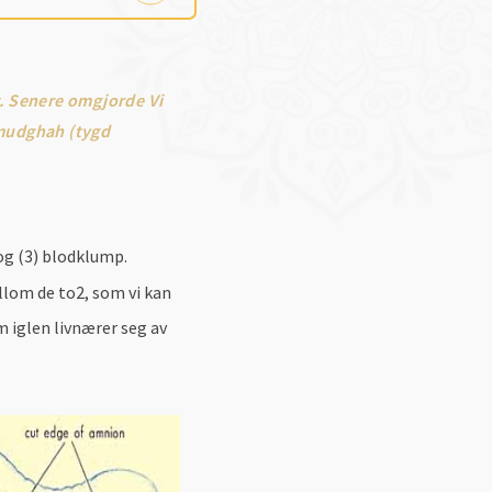
g. Senere omgjorde Vi
 mudghah (tygd
 og (3) blodklump.
lom de to2, som vi kan
m iglen livnærer seg av