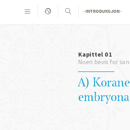
INTRODUKSJON
Kapittel 01
Noen bevis for san
A) Koran
embryonal