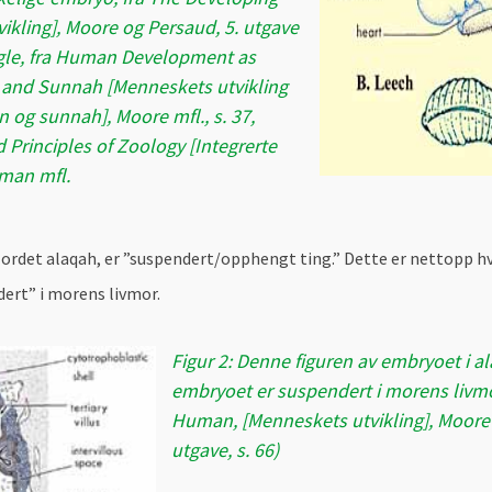
kling], Moore og Persaud, 5. utgave
 igle, fra Human Development as
n and Sunnah [Menneskets utvikling
 og sunnah], Moore mfl., s. 37,
d Principles of Zoology [Integrerte
kman mfl.
rdet alaqah, er ”suspendert/opphengt ting.” Dette er nettopp hva v
ert” i morens livmor.
Figur 2: Denne figuren av embryoet i al
embryoet er suspendert i morens livm
Human, [Menneskets utvikling], Moore 
utgave, s. 66)