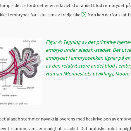
klump – dette fordi det er en relativt stor andel blod i embryoet p
5
ikke i embryoet før i slutten av tredje uke.
Man kan derfor si at f
Figur 4: Tegning av det primitive hjerte
embryo under alaqah-stadiet. Det utv
embryoet i embryosekken ligner på e
av den relativt store andel blod i emb
Human [Menneskets utvikling], Moore, 5
det alaqah stemmer nøyaktig overens med beskrivelsen av embryoe
nevnt i samme vers, er mudghah-stadiet. Det arabiske ordet mudg