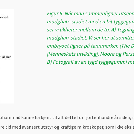
Figur 6: Når man sammenligner utseend
mudghah–stadiet med en bit tyggegum
ser vi likheter mellom de to. A) Tegnin
mudghah-stadiet. Vi ser her at somitte
embryoet ligner på tannmerker. (The
[Menneskets utvikling], Moore og Persau
B) Fotografi av en tygd tyggegummi m
ohammad kunne ha kjent til alt dette for fjortenhundre år siden,
re tid med avansert utstyr og kraftige mikroskoper, som ikke eksi