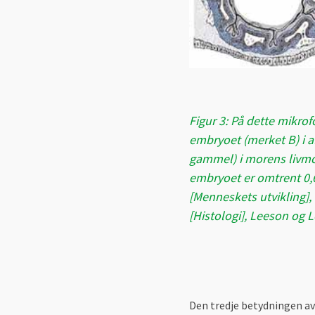
Figur 3: På dette mikrof
embryoet (merket B) i a
gammel) i morens livmor
embryoet er omtrent 0
[Menneskets utvikling], 
[Histologi], Leeson og 
Den tredje betydningen av