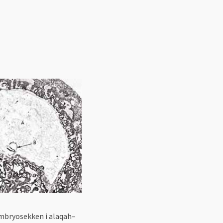
embryosekken i alaqah–