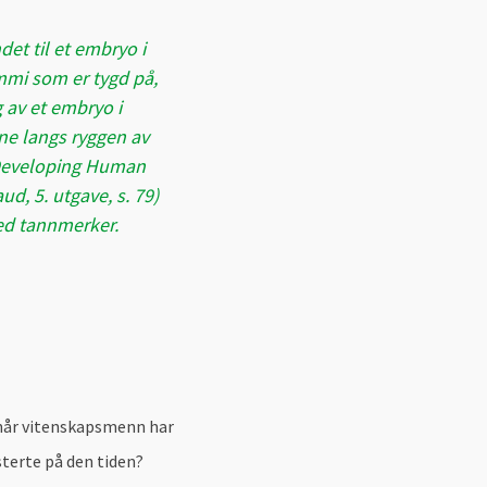
et til et embryo i
mi som er tygd på,
g av et embryo i
ne langs ryggen av
 Developing Human
d, 5. utgave, s. 79)
ed tannmerker.
 når vitenskapsmenn har
sterte på den tiden?