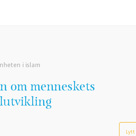
nheten i islam
en om menneskets
utvikling
Lytt 