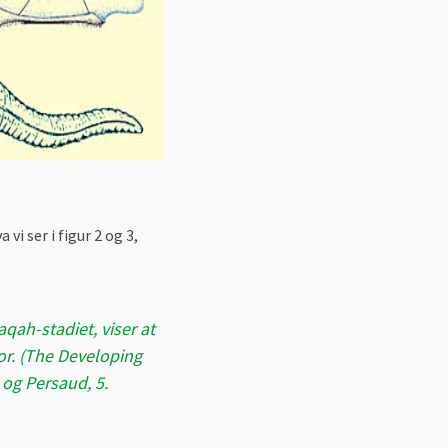
i ser i figur 2 og 3,
aqah-stadiet, viser at
or. (The Developing
og Persaud, 5.