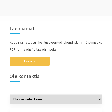
Lae raamat
Kogu raamatu „Lühike illustreeritud juhend islami mõistmiseks
PDF-formaadis” allalaadimiseks
Lae alla
Ole kontaktis